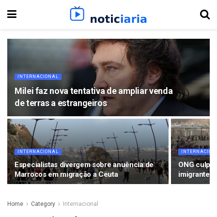
INTERNACIONAL
Milei faz nova tentativa de ampliar venda
de terras a estrangeiros
INTERNACIONAL
INTERNACION
Especialistas divergem sobre anuência de
ONG culpa 
Marrocos em migração a Ceuta
imigrantes
Home
Category
Internacional