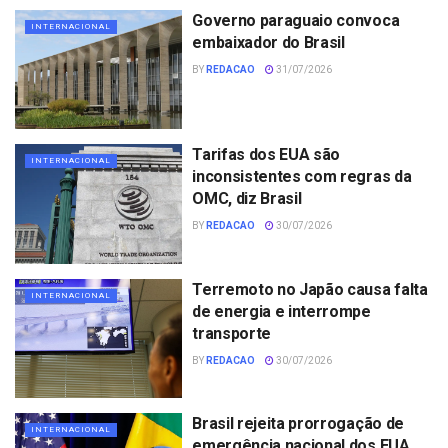
Governo paraguaio convoca
INTERNACIONAL
embaixador do Brasil
BY
REDACAO
31/07/2026
Tarifas dos EUA são
INTERNACIONAL
inconsistentes com regras da
OMC, diz Brasil
BY
REDACAO
30/07/2026
Terremoto no Japão causa falta
INTERNACIONAL
de energia e interrompe
transporte
BY
REDACAO
30/07/2026
Brasil rejeita prorrogação de
INTERNACIONAL
emergência nacional dos EUA