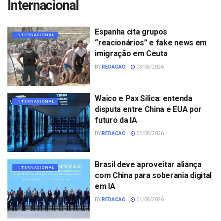
Internacional
Espanha cita grupos
INTERNACIONAL
“reacionários” e fake news em
imigração em Ceuta
BY
REDACAO
03/08/2026
Waico e Pax Silica: entenda
INTERNACIONAL
disputa entre China e EUA por
futuro da IA
BY
REDACAO
02/08/2026
Brasil deve aproveitar aliança
INTERNACIONAL
com China para soberania digital
em IA
BY
REDACAO
01/08/2026