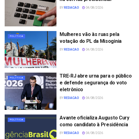
BY
REDACAO
04/08/2026
Mulheres vão às ruas pela
POLÍTICA
votação do PL da Misoginia
BY
REDACAO
04/08/2026
TRE-RJ abre urna para o público
POLÍTICA
e defende segurança do voto
eletrônico
BY
REDACAO
04/08/2026
Avante oficializa Augusto Cury
POLÍTICA
como candidato à Presidência
BY
REDACAO
04/08/2026