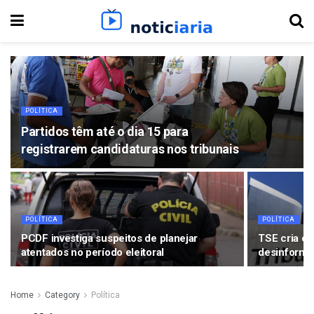
POLÍTICA
Partidos têm até o dia 15 para
registrarem candidaturas nos tribunais
POLÍTICA
POLÍTICA
PCDF investiga suspeitos de planejar
TSE cria co
atentados no período eleitoral
desinformaç
Home
Category
Política