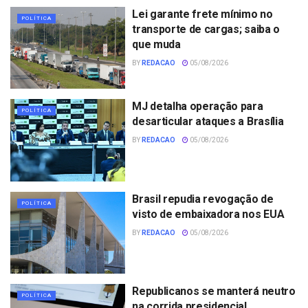
Lei garante frete mínimo no
POLÍTICA
transporte de cargas; saiba o
que muda
BY
REDACAO
05/08/2026
MJ detalha operação para
POLÍTICA
desarticular ataques a Brasília
BY
REDACAO
05/08/2026
Brasil repudia revogação de
POLÍTICA
visto de embaixadora nos EUA
BY
REDACAO
05/08/2026
Republicanos se manterá neutro
POLÍTICA
na corrida presidencial