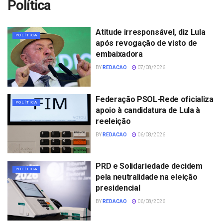
Política
Atitude irresponsável, diz Lula
POLÍTICA
após revogação de visto de
embaixadora
BY
REDACAO
07/08/2026
Federação PSOL-Rede oficializa
POLÍTICA
apoio à candidatura de Lula à
reeleição
BY
REDACAO
06/08/2026
PRD e Solidariedade decidem
POLÍTICA
pela neutralidade na eleição
presidencial
BY
REDACAO
06/08/2026