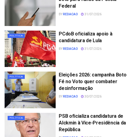
Federal
BY
REDACAO
31/07/2026
PCdoB oficializa apoio à
POLÍTICA
candidatura de Lula
BY
REDACAO
31/07/2026
Eleições 2026: campanha Boto
POLÍTICA
Fé no Voto quer combater
desinformação
BY
REDACAO
30/07/2026
PSB oficializa candidatura de
POLÍTICA
Alckmin à Vice-Presidência da
República