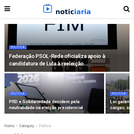
POLÍTICA
Federação PSOL-Rede oficializa apoio à
candidatura de Lula à reeleição
POLÍTICA
POLÍTICA
PRD e Solidariedade decidem pela
Lei garante
neutralidade na eleição presidencial
cargas; sai
Home
Category
Política