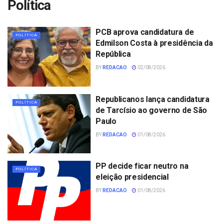
Política
PCB aprova candidatura de
POLÍTICA
Edmilson Costa à presidência da
República
BY
REDACAO
02/08/2026
Republicanos lança candidatura
POLÍTICA
de Tarcísio ao governo de São
Paulo
BY
REDACAO
01/08/2026
PP decide ficar neutro na
POLÍTICA
eleição presidencial
BY
REDACAO
01/08/2026