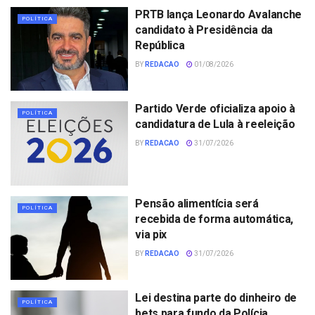
PRTB lança Leonardo Avalanche
POLÍTICA
candidato à Presidência da
República
BY
REDACAO
01/08/2026
Partido Verde oficializa apoio à
POLÍTICA
candidatura de Lula à reeleição
BY
REDACAO
31/07/2026
Pensão alimentícia será
POLÍTICA
recebida de forma automática,
via pix
BY
REDACAO
31/07/2026
Lei destina parte do dinheiro de
POLÍTICA
bets para fundo da Polícia