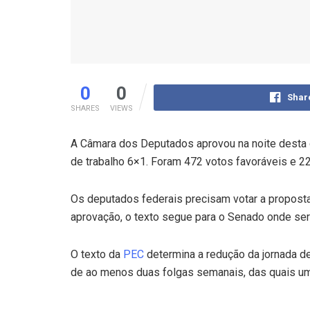
0
0
Shar
SHARES
VIEWS
A Câmara dos Deputados aprovou na noite desta q
de trabalho 6×1. Foram 472 votos favoráveis e 22
Os deputados federais precisam votar a propost
aprovação, o texto segue para o Senado onde se
O texto da
PEC
determina a redução da jornada de
de ao menos duas folgas semanais, das quais um