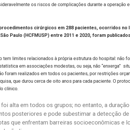
ideravelmente os riscos de complicações durante a operação e de
rocedimentos cirúrgicos em 288 pacientes, ocorridos no In
 São Paulo (HCFMUSP) entre 2011 e 2020, foram publicados 
em limites relacionados à própria estrutura do hospital: não fo
tatística em associações modestas, ou seja, não “enxerga” sit
 foram realizados em todos os pacientes, por restrições orça
uisa, que durou cerca de oito anos para cada paciente. O prot
 clínico.
 foi alta em todos os grupos; no entanto, a duraç
os posteriores e pode subestimar a detecção de e
otas que enfrentam barreiras socioeconômicas e lo