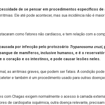
 necessidade de se pensar em procedimentos específicos 
rritmias. Ele até pode acontecer, mas sua incidência não é maio
tacaram como fatores não cardíacos, e tem relação com a compl
causada por infecção pelo protozoário
Trypanosoma cruzi
,
 sangue de mamíferos, inclusive humanos, e é o reservatóri
 o coração e os intestinos, e pode causar lesões neles.
mal, as arritmias graves, que podem ser fatais. A condição pode
cateter e também é um procedimento usado para outras doenças
es com Chagas exigem normalmente o acesso à camada externa do
es de cardiopatia isquêmica, outra doença relevante, precisam