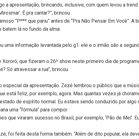
go a apresentação, brincando, inclusive, com quem levou a tren
irosmar’. É pra cantar?”, brincou.
moso “P*** que pariu” antes de “Pra Não Pensar Em Você”. A bri
s batem lá no fundo da alma.
tou uma informação levantada pelo g1: ele e o irmão são a segu
e Xororó, que fizeram o 26º show neste primeiro dia de program
 Só atravessar a rua”, brincou.
 especial da apresentação. Zezé lembrou o público que a música
 está feliz, por exemplo, agora. Mas quantas vezes já choramo
 estado de espírito normal. Eu estava sendo conduzido por algo m
na uma “fórmula” para compor.
es que viraram sucesso no Brasil, por exemplo, ‘Pão de Mel’. Eu
, foi feita desta forma também. “Além de dito popular, ela deve