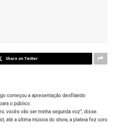
Share on Twitter
argo começou a apresentação desfilando
ara o público.
cês: vocês vão ser minha segunda voz”, disse.
, até a última música do show, a plateia fez coro