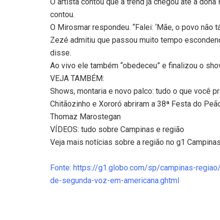
O artista contou que a trend já chegou até à dona 
contou.
O Mirosmar respondeu. “Falei: ‘Mãe, o povo não tá 
Zezé admitiu que passou muito tempo escondendo o
disse.
Ao vivo ele também “obedeceu” e finalizou o sh
VEJA TAMBÉM:
Shows, montaria e novo palco: tudo o que você 
Chitãozinho e Xororó abriram a 38ª Festa do Peão
Thomaz Marostegan
VÍDEOS: tudo sobre Campinas e região
Veja mais notícias sobre a região no g1 Campina
Fonte: https://g1.globo.com/sp/campinas-regia
de-segunda-voz-em-americana.ghtml