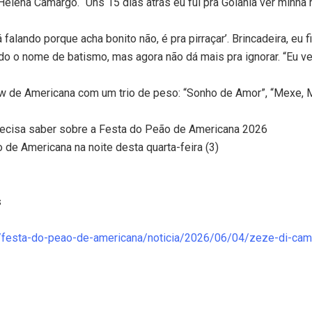
Helena Camargo. “Uns 15 dias atrás eu fui pra Goiânia ver minha m
falando porque acha bonito não, é pra pirraçar’. Brincadeira, eu 
 nome de batismo, mas agora não dá mais pra ignorar. “Eu vejo ‘
ow de Americana com um trio de peso: “Sonho de Amor”, “Mexe, 
precisa saber sobre a Festa do Peão de Americana 2026
 de Americana na noite desta quarta-feira (3)
s
o/festa-do-peao-de-americana/noticia/2026/06/04/zeze-di-cam