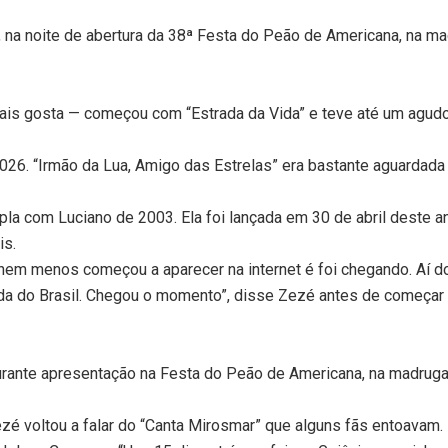
na noite de abertura da 38ª Festa do Peão de Americana, na mad
is gosta — começou com “Estrada da Vida” e teve até um agudo 
026. “Irmão da Lua, Amigo das Estrelas” era bastante aguardad
a com Luciano de 2003. Ela foi lançada em 30 de abril deste an
is.
m menos começou a aparecer na internet é foi chegando. Aí do
ada do Brasil. Chegou o momento”, disse Zezé antes de começar 
rante apresentação na Festa do Peão de Americana, na madrugad
zé voltou a falar do “Canta Mirosmar” que alguns fãs entoavam.