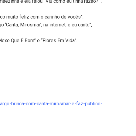
ãezinha e ela falou: ‘Viu como eu tinha razão?’”,
fico muito feliz com o carinho de vocês”.
Canta, Mirosmar’, na internet, e eu canto”,
Mexe Que É Bom” e “Flores Em Vida”.
argo-brinca-com-canta-mirosmar-e-faz-publico-