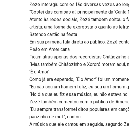
Zezé interagiu com os fãs diversas vezes ao lon
“Gostei das camisas aí, principalmente da ‘Canta M
Atento às redes sociais, Zezé também soltou o fa
artista: uma forma de expressar o quanto as letra
Batendo cartão na festa
Em sua primeira fala direta ao público, Zezé con
Peão em Americana.
Ficam atrás apenas dos recordistas Chitãozinho 
“Mas também Chitãozinho e Xororó moram aqui, né?
‘É o Amor’
Como já era esperado, “É o Amor” foi um momento
“Eu não sou um homem feliz, eu sou um homem que
“No dia que eu fiz essa música, eu não estava no
Zezé também comentou com o público de America
“Eu sempre transformei ditos populares em cançõ
pãozinho de mel’”, contou.
A música que ele cantou em seguida, segundo Zezé